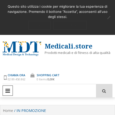
Skip
STERILIZZARE E PURIFICARE L’ARIA
COME UTILIZZARE
Latest
Questo sito utilizza i cookie per migliorare la tua esperienza di
to
AMBIENTE ORA SI PUO’
navigazione. Premendo il bottone "Accetta", acconsenti all'uso
content
degli stessi.
My Account
Accedi
ACCETTA
PRIVACY POLICY
Medicali.store
Prodotti medicali e di fitness di alta qualità
CHIAMA ORA
SHOPPING CART
02 89.450.862
0 Items
0,00€
PRIMARY MENU
Home
/ IN PROMOZIONE