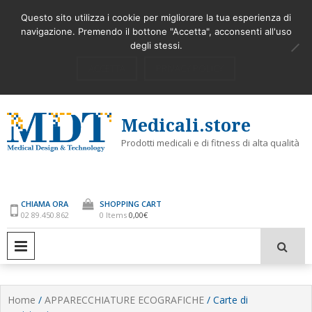
Skip
STERILIZZARE E PURIFICARE L’ARIA
COME UTILIZZARE
Latest
Questo sito utilizza i cookie per migliorare la tua esperienza di
to
AMBIENTE ORA SI PUO’
navigazione. Premendo il bottone "Accetta", acconsenti all'uso
content
degli stessi.
My Account
Accedi
ACCETTA
PRIVACY POLICY
Medicali.store
Prodotti medicali e di fitness di alta qualità
CHIAMA ORA
SHOPPING CART
02 89.450.862
0 Items
0,00€
PRIMARY MENU
Home
/
APPARECCHIATURE ECOGRAFICHE
/ Carte di