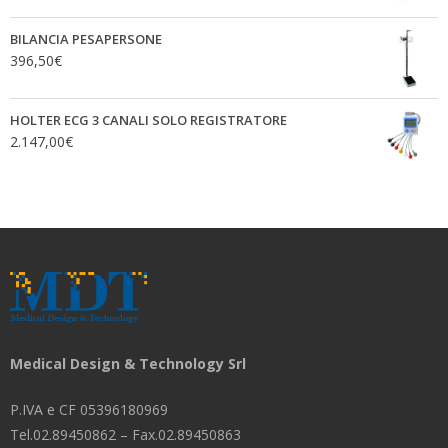
BILANCIA PESAPERSONE
396,50
€
HOLTER ECG 3 CANALI SOLO REGISTRATORE
2.147,00
€
Medical Design & Technology Srl
P.IVA e CF 05396180969
Tel.02.89450862 – Fax.02.89450863