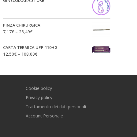
GINECOLOGIA.STORE
PINZA CHIRURGICA
7,17
€
–
23,49
€
CARTA TERMICA UPP-110HG
12,50
€
–
108,00
€
Cookie policy
Privacy policy
Trattamento dei dati personali
Account Personale