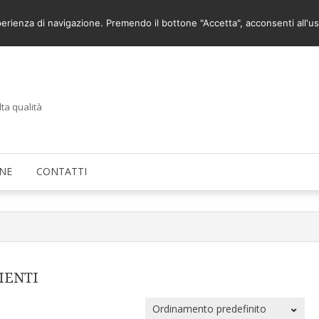
A SI PUO’
COME UTILIZZARE IL SITO
sperienza di navigazione. Premendo il bottone "Accetta", acconsenti all'us
lta qualità
NE
CONTATTI
IENTI