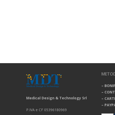
METOD
– BONI
– CON
Medical Design & Technology Srl
– CART
– PAYP
P.IVA e CF 05396180969