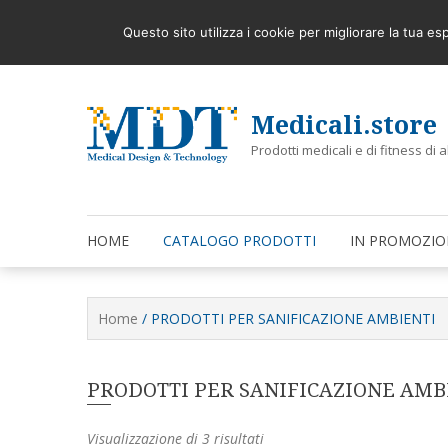
Skip
STERILIZZARE E PURIFICARE L’ARIA AMBIENTE OR
Latest
to
Questo sito utilizza i cookie per migliorare la tua e
content
Medicali.store
Prodotti medicali e di fitness di a
HOME
CATALOGO PRODOTTI
IN PROMOZIO
Home
/ PRODOTTI PER SANIFICAZIONE AMBIENTI
PRODOTTI PER SANIFICAZIONE AMB
Visualizzazione di 3 risultati