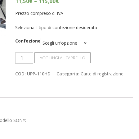
11,50
€
–
115,00
€
Prezzo compreso di IVA
Seleziona il tipo di confezione desiderata
Confezione
Carta
AGGIUNGI AL CARRELLO
termica
UPP-
COD:
UPP-110HD
Categoria:
Carte di registrazione
110HD
quantità
odello SONY: