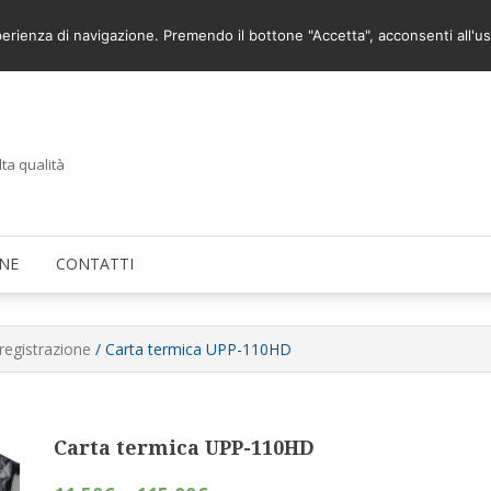
A SI PUO’
COME UTILIZZARE IL SITO
sperienza di navigazione. Premendo il bottone "Accetta", acconsenti all'us
lta qualità
NE
CONTATTI
 registrazione
/ Carta termica UPP-110HD
Carta termica UPP-110HD