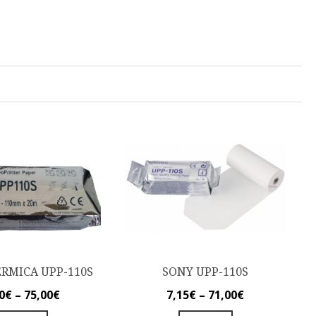
ERMICA UPP-110S
SONY UPP-110S
0
€
–
75,00
€
7,15
€
–
71,00
€