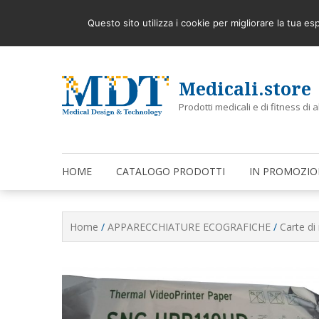
Skip
STERILIZZARE E PURIFICARE L’ARIA AMBIENTE OR
Latest
to
Questo sito utilizza i cookie per migliorare la tua e
content
Medicali.store
Prodotti medicali e di fitness di a
HOME
CATALOGO PRODOTTI
IN PROMOZIO
Home
/
APPARECCHIATURE ECOGRAFICHE
/
Carte di