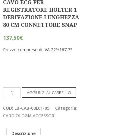
CAVO ECG PER
REGISTRATORE HOLTER 1
DERIVAZIONE LUNGHEZZA
80 CM CONNETTORE SNAP
137,50
€
Prezzo compreso di IVA 22%167,75
CAVO
AGGIUNGI AL CARRELLO
ECG
PER
COD:
LB-CAB-00L01-05
Categoria:
REGISTRATORE
CARDIOLOGIA ACCESSORI
HOLTER
1
Descrizione