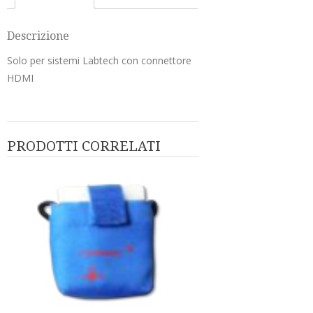
DERIVAZIONE
LUNGHEZZA
Descrizione
80
CM
Solo per sistemi Labtech con connettore
CONNETTORE
HDMI
SNAP
quantità
PRODOTTI CORRELATI