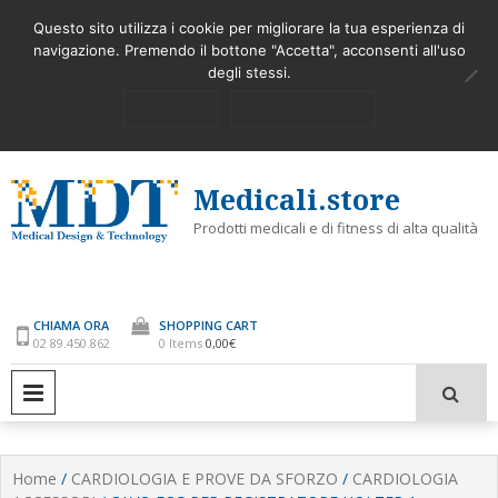
Skip
STERILIZZARE E PURIFICARE L’ARIA
COME UTILIZZARE
Latest
Questo sito utilizza i cookie per migliorare la tua esperienza di
to
AMBIENTE ORA SI PUO’
navigazione. Premendo il bottone "Accetta", acconsenti all'uso
content
degli stessi.
My Account
Accedi
ACCETTA
PRIVACY POLICY
Medicali.store
Prodotti medicali e di fitness di alta qualità
CHIAMA ORA
SHOPPING CART
02 89.450.862
0 Items
0,00€
PRIMARY MENU
Home
/
CARDIOLOGIA E PROVE DA SFORZO
/
CARDIOLOGIA