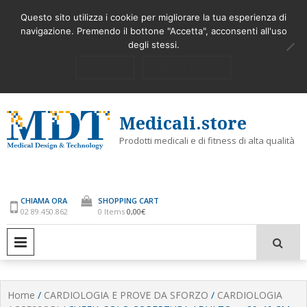
Skip
STERILIZZARE E PURIFICARE L’ARIA
COME UTILIZZARE
Latest
Questo sito utilizza i cookie per migliorare la tua esperienza di
to
AMBIENTE ORA SI PUO’
navigazione. Premendo il bottone "Accetta", acconsenti all'uso
content
degli stessi.
My Account
Accedi
ACCETTA
PRIVACY POLICY
Medicali.store
Prodotti medicali e di fitness di alta qualità
CHIAMA ORA
SHOPPING CART
02 89.450.862
0 Items
0,00€
PRIMARY MENU
Home
/
CARDIOLOGIA E PROVE DA SFORZO
/
CARDIOLOGIA