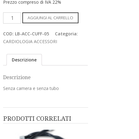
Prezzo compreso di IVA 22%
CUFFIA
AGGIUNGI AL CARRELLO
SOLO
COPERTURA
COD:
LB-ACC-CUFF-05
Categoria:
ADULTO++
CARDIOLOGIA ACCESSORI
39-
46
Descrizione
CM
quantità
Descrizione
Senza camera e senza tubo
PRODOTTI CORRELATI