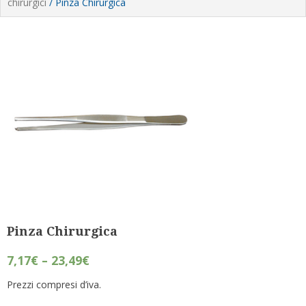
chirurgici
/ Pinza Chirurgica
Pinza Chirurgica
7,17
€
–
23,49
€
Prezzi compresi d’iva.