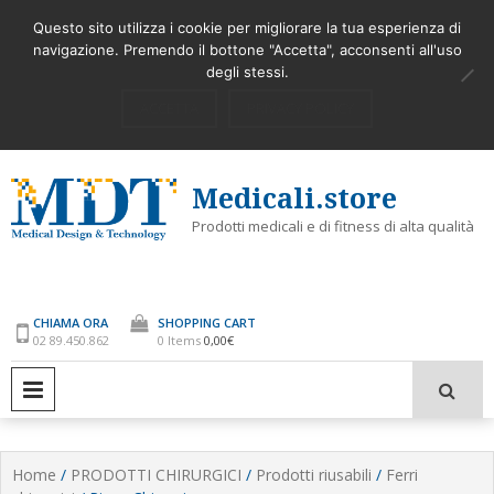
Skip
STERILIZZARE E PURIFICARE L’ARIA
COME UTILIZZARE
Latest
Questo sito utilizza i cookie per migliorare la tua esperienza di
to
AMBIENTE ORA SI PUO’
navigazione. Premendo il bottone "Accetta", acconsenti all'uso
content
degli stessi.
My Account
Accedi
ACCETTA
PRIVACY POLICY
Medicali.store
Prodotti medicali e di fitness di alta qualità
CHIAMA ORA
SHOPPING CART
02 89.450.862
0 Items
0,00€
PRIMARY MENU
Home
/
PRODOTTI CHIRURGICI
/
Prodotti riusabili
/
Ferri