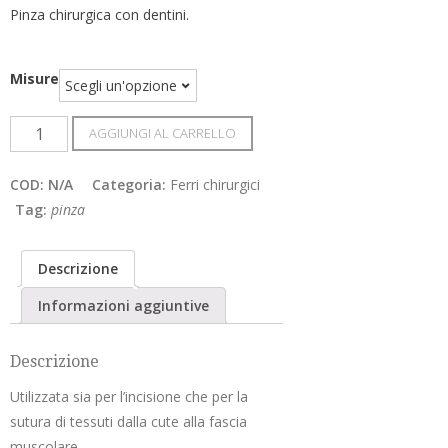
Pinza chirurgica con dentini.
Misure
Pinza
AGGIUNGI AL CARRELLO
Chirurgica
quantità
COD:
N/A
Categoria:
Ferri chirurgici
Tag:
pinza
Descrizione
Informazioni aggiuntive
Descrizione
Utilizzata sia per l’incisione che per la
sutura di tessuti dalla cute alla fascia
muscolare.